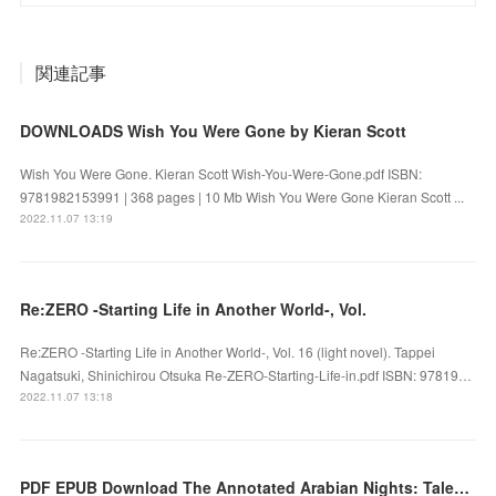
関連記事
DOWNLOADS Wish You Were Gone by Kieran Scott
Wish You Were Gone. Kieran Scott Wish-You-Were-Gone.pdf ISBN:
9781982153991 | 368 pages | 10 Mb Wish You Were Gone Kieran Scott ...
2022.11.07 13:19
Re:ZERO -Starting Life in Another World-, Vol.
Re:ZERO -Starting Life in Another World-, Vol. 16 (light novel). Tappei
Nagatsuki, Shinichirou Otsuka Re-ZERO-Starting-Life-in.pdf ISBN: 97819…
2022.11.07 13:18
PDF EPUB Download The Annotated Arabian Nights: Tales from 1001 Nights by Full Book