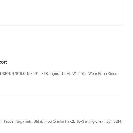
ott
f ISBN: 9781982153991 | 368 pages | 10 Mb Wish You Were Gone Kieran
el). Tappei Nagatsuki, Shinichirou Otsuka Re-ZERO-Starting-Life-in.pdf ISBN: