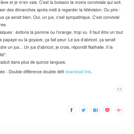
ve et je m'en vais. C'est la boisson la moins conviviale qui soit.
er des dimanches après-midi à regarder la télévision. Ou pire :
us ça serait bien. Oui, un jus, c'est sympathique. C'est convivial
rée.
iques : évitons la pomme ou l'orange, trop vu. Il faut être un tout
a papaye ou la goyave, ça fait peur. Le jus d'abricot, ça serait
ndre un jus... Un jus d'abricot, je crois, répondit Nathalie. Il la
té".
 traduit dans plus de quinze langues.
 - Double différence double défi
download link
,