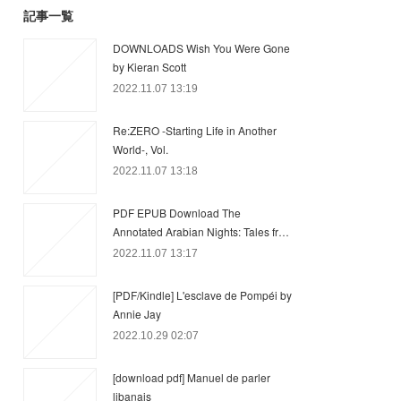
記事一覧
DOWNLOADS Wish You Were Gone
by Kieran Scott
2022.11.07 13:19
Re:ZERO -Starting Life in Another
World-, Vol.
2022.11.07 13:18
PDF EPUB Download The
Annotated Arabian Nights: Tales fr…
2022.11.07 13:17
[PDF/Kindle] L'esclave de Pompéi by
Annie Jay
2022.10.29 02:07
[download pdf] Manuel de parler
libanais