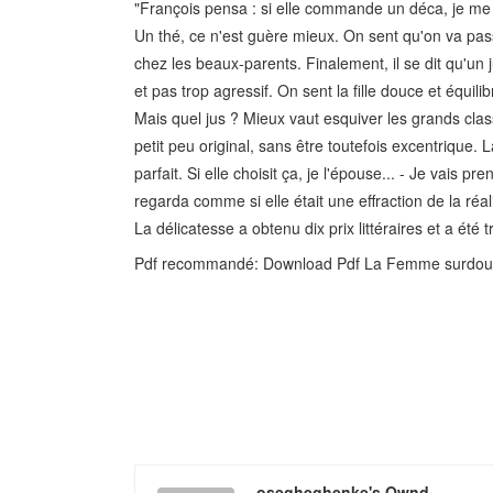
"François pensa : si elle commande un déca, je me lè
Un thé, ce n'est guère mieux. On sent qu'on va pass
chez les beaux-parents. Finalement, il se dit qu'un j
et pas trop agressif. On sent la fille douce et équilib
Mais quel jus ? Mieux vaut esquiver les grands class
petit peu original, sans être toutefois excentrique. L
parfait. Si elle choisit ça, je l'épouse... - Je vais pre
regarda comme si elle était une effraction de la réali
La délicatesse a obtenu dix prix littéraires et a été
Pdf recommandé: Download Pdf La Femme surdouée
osegheghenke's Ownd