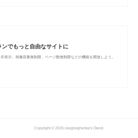
ランでもっと自由なサイトに
で、広告非表示、画像容量無制限、ページ数無制限などの機能を開放しよう。
Copyright ©
2026
osegheghenke's Ownd
.