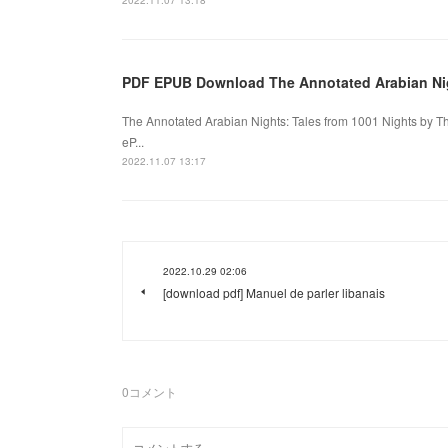
2022.11.07 13:18
PDF EPUB Download The Annotated Arabian Nigh
The Annotated Arabian Nights: Tales from 1001 Nights by Th
eP...
2022.11.07 13:17
2022.10.29 02:06
[download pdf] Manuel de parler libanais
0
コメント